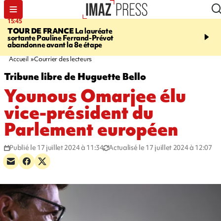
15:45
20:17
TOUR DE FRANCE
La lauréate
À RETENIR CE SOIR
Sé
sortante Pauline Ferrand-Prévot
routière, concours de nou
abandonne avant la 8e étape
du littoral fermée, courr
Darmanin et évacuation
Accueil
Courrier des lecteurs
Tribune libre de Huguette Bello
Younous Omarjee élu
vice-président du
Parlement européen
Publié le 17 juillet 2024 à 11:34
Actualisé le 17 juillet 2024 à 12:07