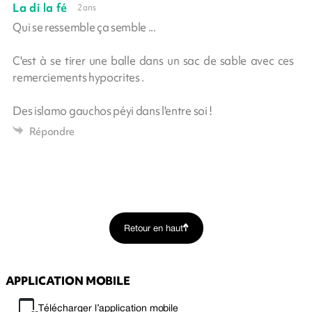
La di la fé
2 ans
Qui se ressemble ça semble ...
C'est à se tirer une balle dans un sac de sable avec ces
remerciements hypocrites .
Des islamo gauchos péyi dans l'entre soi !
Répondre
Retour en haut
APPLICATION MOBILE
Télécharger l’application mobile