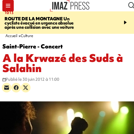
10:13
12:23
ROUTE DE LA MONTAGNE
Un
PRUDENCE
Les jouets
cycliste évacué en urgence absolue
peuvent éclater et brûler
après une collision avec une voiture
Accueil
Culture
Saint-Pierre - Concert
A la Krwazé des Suds à
Salahin
Publié le 30 juin 2012 à 11:00