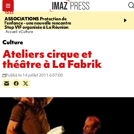
10:33
15:03
ASSOCIATIONS
Protection de
CANADA
Vaste feu de 
l’enfance - une nouvelle rencontre
l'ouest du pays, 20.000 
Stop VIF organisée à La Réunion
l'état d'urgence déclaré
Accueil
Culture
Culture
Ateliers cirque et
théâtre à La Fabrik
Publié le 14 juillet 2011 à 07:00