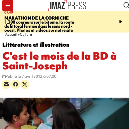
07:40
10:33
MARATHON DE LA CORNICHE
ASSOCIATIONS
Protec
1.300 coureurs sur le bitume, la route
l’enfance - une nouvelle
du littoral fermée dans le sens nord -
Stop VIF organisée à La
ouest. Photos et vidéos sur notre site
Accueil
Culture
Littérature et illustration
C'est le mois de la BD à
Saint-Joseph
Publié le 7 avril 2012 à 07:00