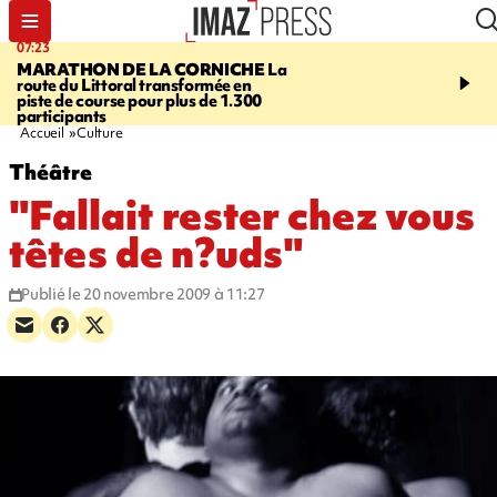
07:23
08:37
MARATHON DE LA CORNICHE
La
SAINT-DENIS
Lancemen
route du Littoral transformée en
braderie de l'océan pour
piste de course pour plus de 1.300
pouvoir d'achat des fami
participants
soutenir les commerçan
Accueil
Culture
Théâtre
"Fallait rester chez vous
têtes de n?uds"
Publié le 20 novembre 2009 à 11:27