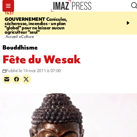
16:37
20:23
GOUVERNEMENT
Canicules,
À RETENIR CE SOIR
H
sécheresse, incendies - un plan
interpellé, coprs retrouv
"global" pour ne laisser aucun
conducteurs, fin de grèv
agriculteur "seul"
maltraités
Accueil
Culture
Bouddhisme
Fête du Wesak
Publié le 14 mai 2011 à 07:00