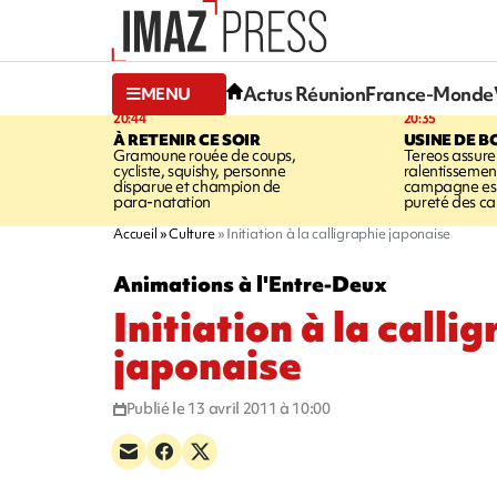
Actus Réunion
France-Monde
MENU
20:44
20:35
À RETENIR CE SOIR
USINE DE B
Gramoune rouée de coups,
Tereos assure
cycliste, squishy, personne
ralentissemen
disparue et champion de
campagne est l
para-natation
pureté des c
Accueil
Culture
Initiation à la calligraphie japonaise
Animations à l'Entre-Deux
Initiation à la calli
japonaise
Publié le 13 avril 2011 à 10:00