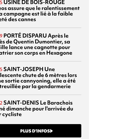
USINE DE BOIS-ROUGE
5
eos assure que le ralentissement
a campagne est lié à la faible
eté des cannes
PORTÉ DISPARU
Après le
9
ès de Quentin Dumontier, sa
ille lance une cagnotte pour
atrier son corps en Hexagone
SAINT-JOSEPH
Une
5
lescente chute de 6 mètres lors
e sortie cannyoning, elle a été
itreuillée par la gendarmerie
SAINT-DENIS
Le Barachois
2
mé dimanche pour l'arrivée du
 cycliste
PLUS D’INFOS