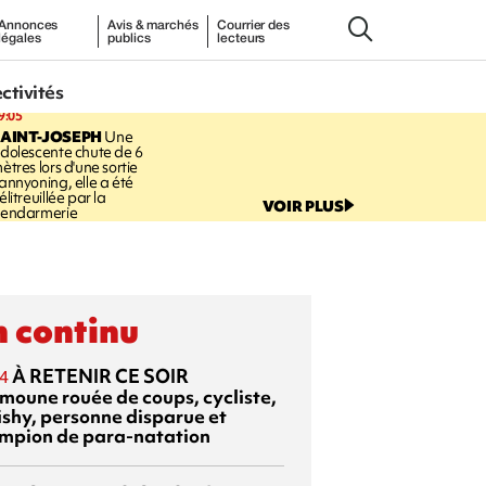
Annonces
Avis & marchés
Courrier des
légales
publics
lecteurs
ectivités
9:05
AINT-JOSEPH
Une
dolescente chute de 6
ètres lors d'une sortie
annyoning, elle a été
élitreuillée par la
VOIR PLUS
endarmerie
 continu
À RETENIR CE SOIR
4
moune rouée de coups, cycliste,
ishy, personne disparue et
mpion de para-natation