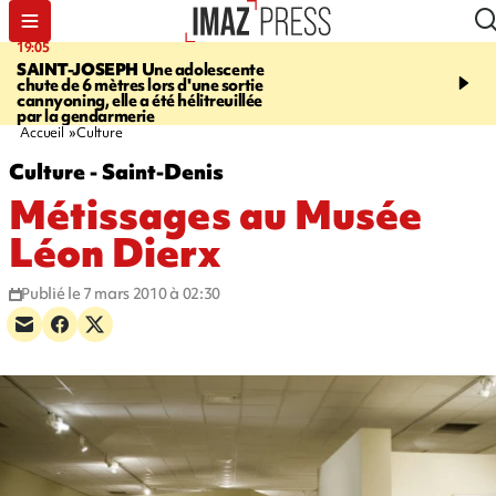
19:05
20:44
SAINT-JOSEPH
Une adolescente
À RETENIR CE SOIR
G
chute de 6 mètres lors d'une sortie
rouée de coups, cycliste,
cannyoning, elle a été hélitreuillée
personne disparue et c
par la gendarmerie
para-natation
Accueil
Culture
Culture - Saint-Denis
Métissages au Musée
Léon Dierx
Publié le 7 mars 2010 à 02:30