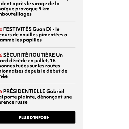
dent après le virage de la
aïque provoque 9 km
mbouteillages
FESTIVITÉS
Guan Di - le
0
cours de nouilles pimentées a
lammé les papilles
SÉCURITÉ ROUTIÈRE
Un
6
ard décède en juillet, 18
sonnes tuées sur les routes
nionnaises depuis le début de
nnée
PRÉSIDENTIELLE
Gabriel
5
al porte plainte, dénonçant une
érence russe
PLUS D’INFOS