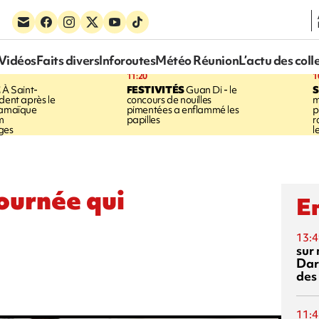
Vidéos
Faits divers
Inforoutes
Météo Réunion
L’actu des coll
11:20
1
E
À Saint-
FESTIVITÉS
Guan Di - le
S
dent après le
concours de nouilles
m
Jamaïque
pimentées a enflammé les
p
m
papilles
r
ges
l
journée qui
En
13:4
sur 
Dar
des
11:4