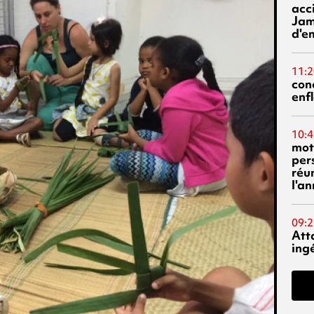
acci
Jam
d'e
11:2
con
enf
10:4
mot
per
réu
l'a
09:2
Att
ing