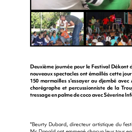
Deuxième journée pour le Festival Dékont d
nouveaux spectacles ont émaillés cette jour
150 marmailles s'essayer au djembé avec 
chorégraphe et percussionniste de la Trou
tressage en palme de coco avec Séverine Inf
"Beurty Dubard, directeur artistique du fes
Mc Donald ont emmené chacun leur tour en b