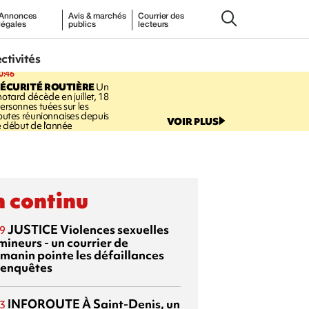
Annonces
Avis & marchés
Courrier des
légales
publics
lecteurs
ectivités
0:46
ÉCURITÉ ROUTIÈRE
Un
otard décède en juillet, 18
ersonnes tuées sur les
outes réunionnaises depuis
VOIR PLUS
e début de l'année
 continu
JUSTICE
Violences sexuelles
9
mineurs - un courrier de
manin pointe les défaillances
 enquêtes
INFOROUTE
À Saint-Denis, un
3