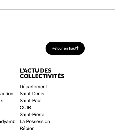
Retour en haut
L’ACTU DES
COLLECTIVITÉS
Département
daction
Saint-Denis
rs
Saint-Paul
CCIR
Saint-Pierre
 gadyamb
La Possession
Région