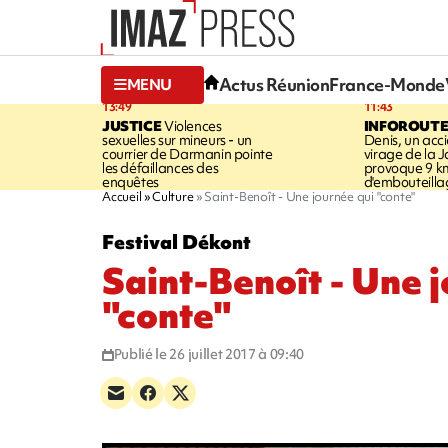
Actus Réunion
France-Monde
MENU
13:49
11:43
JUSTICE
Violences
INFOROUT
sexuelles sur mineurs - un
Denis, un acci
courrier de Darmanin pointe
virage de la 
les défaillances des
provoque 9 k
enquêtes
d'embouteilla
Accueil
Culture
Saint-Benoît - Une journée qui "conte"
Festival Dékont
Saint-Benoît - Une 
"conte"
Publié le 26 juillet 2017 à 09:40