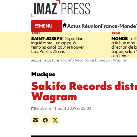
Actus Réunion
France-Monde
MENU
15:54
15:08
SAINT-JOSEPH
Disparition
MONDE
La C
inquiétante - un appel à
a tiré un missi
témoins lancé pour retrouver
direction de l
Loïc Paulin, 25 ans
Japon, selon 
coréenne
Accueil
Culture
Sakifo Records distribué par Wagram
Musique
Sakifo Records dist
Wagram
Publié le 11 août 2009 à 05:00