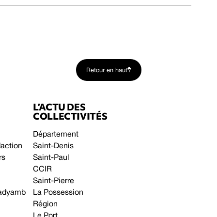
Retour en haut
L’ACTU DES
COLLECTIVITÉS
Département
daction
Saint-Denis
rs
Saint-Paul
CCIR
Saint-Pierre
 gadyamb
La Possession
Région
Le Port