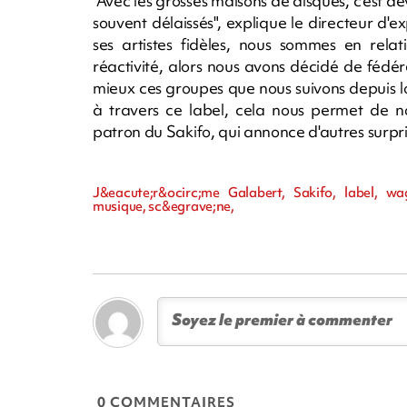
"Avec les grosses maisons de disques, c'est de
souvent délaissés", explique le directeur d'e
ses artistes fidèles, nous sommes en rel
réactivité, alors nous avons décidé de féd
mieux ces groupes que nous suivons depuis l
à travers ce label, cela nous permet de no
patron du Sakifo, qui annonce d'autres surpris
J&eacute;r&ocirc;me Galabert, Sakifo, label, wa
musique, sc&egrave;ne,
0 COMMENTAIRES