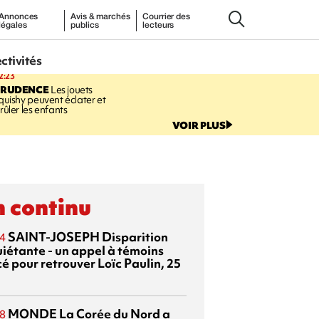
Annonces
Avis & marchés
Courrier des
légales
publics
lecteurs
ectivités
2:23
PRUDENCE
Les jouets
quishy peuvent éclater et
rûler les enfants
VOIR PLUS
 continu
SAINT-JOSEPH
Disparition
4
uiétante - un appel à témoins
é pour retrouver Loïc Paulin, 25
MONDE
La Corée du Nord a
8