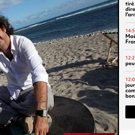
tiré
dir
l'a
14:5
Maë
Fra
12:2
peuv
12:0
jou
com
bon