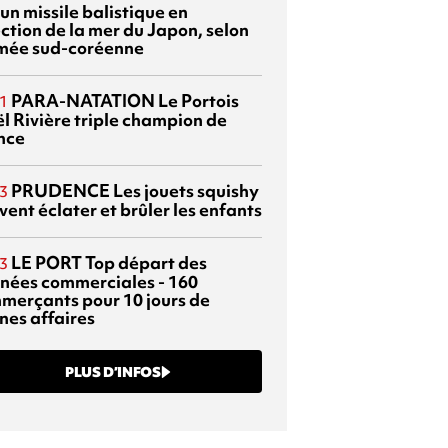
 un missile balistique en
ection de la mer du Japon, selon
rmée sud-coréenne
PARA-NATATION
Le Portois
1
l Rivière triple champion de
nce
PRUDENCE
Les jouets squishy
3
ent éclater et brûler les enfants
LE PORT
Top départ des
3
rnées commerciales - 160
merçants pour 10 jours de
nes affaires
PLUS D’INFOS