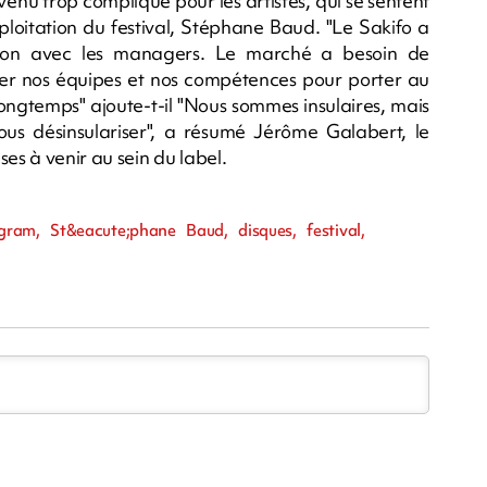
venu trop compliqué pour les artistes, qui se sentent
xploitation du festival, Stéphane Baud. "Le Sakifo a
ation avec les managers. Le marché a besoin de
érer nos équipes et nos compétences pour porter au
ongtemps" ajoute-t-il "Nous sommes insulaires, mais
us désinsulariser", a résumé Jérôme Galabert, le
es à venir au sein du label.
gram, St&eacute;phane Baud, disques, festival,