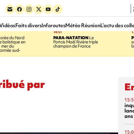
Vidéos
Faits divers
Inforoutes
Météo Réunion
L’actu des coll
14:51
1
orée du Nord
PARA-NATATION
Le
le balistique en
Portois Maël Rivière triple
s
a mer du
champion de France
b
l'armée sud-
ribué par
En
15:5
inq
lanc
ans
15:0