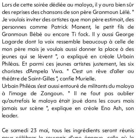
Lors de cette soirée dédiée au maloya, il y aura bien sûr
des reprises des chansons de son père Granmoun Lélé. "
Je voulais inviter des artistes que mon père estimait, des
personnes comme Patrick Manent, le petit fils de
Granmoun Bébé ou encore Ti fock. Il y aussi George
Lagarde dont la voix ressemble beaucoup à celle de
mon père mais je voulais aussi donner la place à des
jeunes qui se lèvent ", a expliqué en créole Urbain
Philéas. Et parmi ces jeunes artistes justement, les six
choristes d'Ampela Vwa. " C'est un rêve d'aller au
théâtre de Saint-Gilles ", confie Murielle.
Urbain Philéas s'est aussi entouré de militants du maloya
à l'image de Zangoun. " Il ne faut pas oublier
qu'autrefois le maloya était joué dans les cours mais
jamais sur scène ", explique en créole Eno Ash, son
leader.
Ce samedi 23 mai, tous les ingrédients seront réunis
pour célébrer le souvenir d'une époque, celle où le