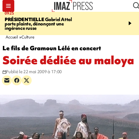
09:25
11:43
PRÉSIDENTIELLE
Gabriel Attal
INFOROUTE
À Saint-D
porte plainte, dénonçant une
accident après le virage 
ingérence russe
Jamaïque provoque 9 
d'embouteillages
Accueil
Culture
Le fils de Gramoun Lélé en concert
Soirée dédiée au maloya
Publié le 22 mai 2009 à 17:00