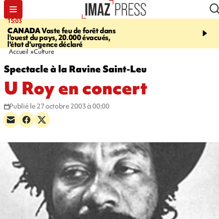
15:03
19:21
CANADA
Vaste feu de forêt dans
CONTRÔLES ROUTIE
l'ouest du pays, 20.000 évacués,
end, 109 infractions rele
l'état d'urgence déclaré
police
Accueil
Culture
Spectacle à la Ravine Saint-Leu
U Roy en concert
Publié le 27 octobre 2003 à 00:00