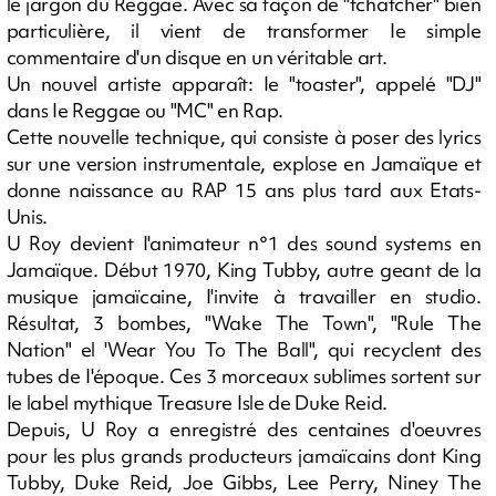
le jargon du Reggae. Avec sa façon de "tchatcher" bien
particulière, il vient de transformer Ie simple
commentaire d'un disque en un véritable art.
Un nouvel artiste apparaît: Ie "toaster", appelé "DJ"
dans Ie Reggae ou "MC" en Rap.
Cette nouvelle technique, qui consiste à poser des lyrics
sur une version instrumentale, explose en Jamaïque et
donne naissance au RAP 15 ans plus tard aux Etats-
Unis.
U Roy devient I'animateur n°1 des sound systems en
Jamaïque. Début 1970, King Tubby, autre geant de la
musique jamaïcaine, I'invite à travailler en studio.
Résultat, 3 bombes, "Wake The Town", "Rule The
Nation" el 'Wear You To The Ball", qui recyclent des
tubes de I'époque. Ces 3 morceaux sublimes sortent sur
Ie label mythique Treasure Isle de Duke Reid.
Depuis, U Roy a enregistré des centaines d'oeuvres
pour les plus grands producteurs jamaïcains dont King
Tubby, Duke Reid, Joe Gibbs, Lee Perry, Niney The