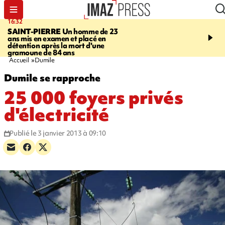
16:32
21:08
SAINT-PIERRE
Un homme de 23
MONDE
Arabie saoudit
ans mis en examen et placé en
et Turquie scellent un p
détention après la mort d'une
défense en pleine guerr
gramoune de 84 ans
Orient
Accueil
Dumile
Dumile se rapproche
25 000 foyers privés
d'électricité
Publié le 3 janvier 2013 à 09:10