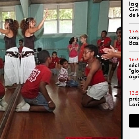
la 
Civi
de l
17:5
corp
Bas
16:3
séc
"glo
agri
13:5
pré
Lari