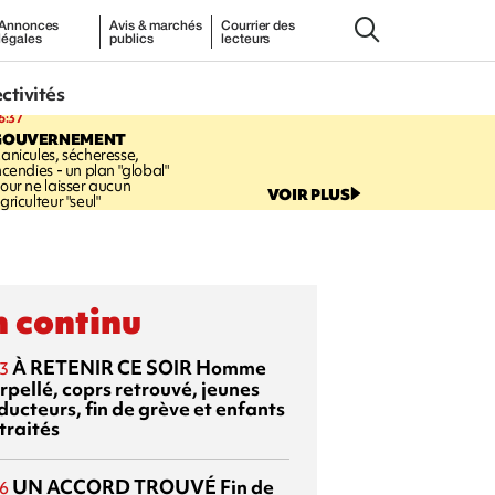
Annonces
Avis & marchés
Courrier des
légales
publics
lecteurs
ectivités
6:37
GOUVERNEMENT
anicules, sécheresse,
ncendies - un plan "global"
our ne laisser aucun
VOIR PLUS
griculteur "seul"
 continu
À RETENIR CE SOIR
Homme
3
rpellé, coprs retrouvé, jeunes
ducteurs, fin de grève et enfants
traités
UN ACCORD TROUVÉ
Fin de
6