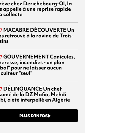
grève chez Derichebourg-OI, la
s appelle à une reprise rapide
a collecte
MACABRE DÉCOUVERTE
Un
7
s retrouvé à la ravine de Trois-
sins
GOUVERNEMENT
Canicules,
7
heresse, incendies - un plan
bal" pour ne laisser aucun
culteur "seul"
DÉLINQUANCE
Un chef
7
sumé de la DZ Mafia, Mehdi
bi, a été interpellé en Algérie
PLUS D’INFOS