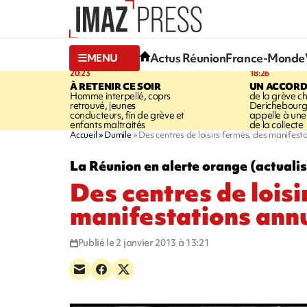
Actus Réunion
France-Monde
MENU
20:23
18:26
À RETENIR CE SOIR
UN ACCORD
Homme interpellé, coprs
de la grève c
retrouvé, jeunes
Derichebourg-
conducteurs, fin de grève et
appelle à une
enfants maltraités
de la collecte
Accueil
Dumile
Des centres de loisirs fermés, des manifest
La Réunion en alerte orange (actuali
Des centres de loisi
manifestations ann
Publié le 2 janvier 2013 à 13:21