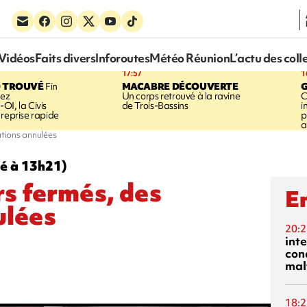
Vidéos
Faits divers
Inforoutes
Météo Réunion
L’actu des coll
17:57
1
 TROUVÉ
Fin
MACABRE DÉCOUVERTE
hez
Un corps retrouvé à la ravine
C
OI, la Civis
de Trois-Bassins
i
 reprise rapide
p
a
ations annulées
sé à 13h21)
rs fermés, des
En
ulées
20:2
inte
con
mal
18:2