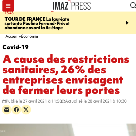
15:45
20:17
TOUR DE FRANCE
La lauréate
À RETENIR CE SOIR
Sé
sortante Pauline Ferrand-Prévot
routière, concours de nou
abandonne avant la 8e étape
du littoral fermée, courr
Darmanin et évacuation
Accueil
Économie
Covid-19
A cause des restrictions
sanitaires, 26% des
entreprises envisagent
de fermer leurs portes
Publié le 27 avril 2021 à 11:50
Actualisé le 28 avril 2021 à 10:30