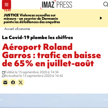
13:49
17:59
JUSTICE
Violences sexuelles sur
INFOROUTE
Marathon 
mineurs - un courrier de Darmanin
Corniche - la route du L
pointe les défaillances des enquêtes
ce dimanche matin dans 
Nord-Ouest
Accueil
Économie
La Covid-19 plombe les chiffres
Aéroport Roland
Garros : trafic en baisse
de 65% en juillet-août
Publié le 15 septembre 2020 à 14:34
Actualisé le 15 septembre 2020 à 14:42