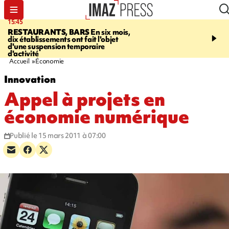
15:45
17:17
RESTAURANTS, BARS
En six mois,
"LE DERNIER REFUG
dix établissements ont fait l'objet
Angeles, un homme vit 
d'une suspension temporaire
panneau publicitaire po
d'activité
promouvoir un film Netf
Accueil
Économie
Innovation
Appel à projets en
économie numérique
Publié le 15 mars 2011 à 07:00