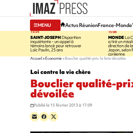
Actus Réunion
France-Monde
MENU
15:54
15:08
SAINT-JOSEPH
Disparition
MONDE
La C
inquiétante - un appel à
a tiré un missi
témoins lancé pour retrouver
direction de l
Loïc Paulin, 25 ans
Japon, selon 
coréenne
Accueil
Économie
Bouclier qualité-prix: la liste dévoilée
Loi contre la vie chère
Bouclier qualité-prix
dévoilée
Publié le 15 février 2013 à 17:09