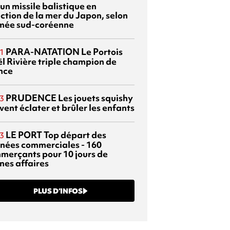
 un missile balistique en
ection de la mer du Japon, selon
rmée sud-coréenne
PARA-NATATION
Le Portois
1
l Rivière triple champion de
nce
PRUDENCE
Les jouets squishy
3
ent éclater et brûler les enfants
LE PORT
Top départ des
3
rnées commerciales - 160
merçants pour 10 jours de
nes affaires
PLUS D’INFOS