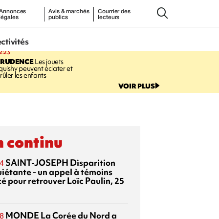
Annonces
Avis & marchés
Courrier des
légales
publics
lecteurs
ectivités
2:23
PRUDENCE
Les jouets
quishy peuvent éclater et
rûler les enfants
VOIR PLUS
 continu
SAINT-JOSEPH
Disparition
4
uiétante - un appel à témoins
é pour retrouver Loïc Paulin, 25
MONDE
La Corée du Nord a
8