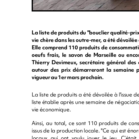
La liste de produits du "bouclier qualité-prix
vie chère dans les outre-mer, a été dévoilée
Elle comprend 110 produits de consommation 
oeufs frais, le savon de Marseille ou encor
Thierry Devimeux, secrétaire général des a
autour des prix démarreront la semaine pr
vigueur au 1er mars prochain.
La liste de produits a été dévoilée à l'issue 
liste établie après une semaine de négociatio
vie économique.
Ainsi, au total, ce sont 110 produits de c
issus de la production locale. "Ce qui est éno
locaux qui ont voulu jouer le jeu. C’était