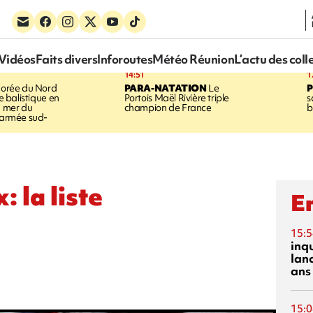
Vidéos
Faits divers
Inforoutes
Météo Réunion
L’actu des coll
14:51
1
orée du Nord
PARA-NATATION
Le
le balistique en
Portois Maël Rivière triple
s
a mer du
champion de France
b
l'armée sud-
: la liste
En
15:5
inq
lanc
ans
15:0