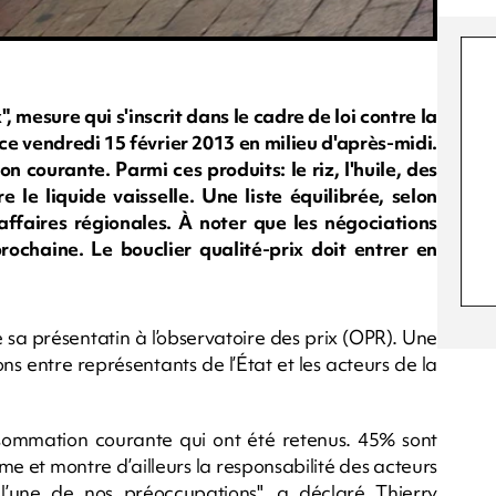
", mesure qui s'inscrit dans le cadre de loi contre la
 ce vendredi 15 février 2013 en milieu d'après-midi.
courante. Parmi ces produits: le riz, l'huile, des
e le liquide vaisselle. Une liste équilibrée, selon
ffaires régionales. À noter que les négociations
ochaine. Le bouclier qualité-prix doit entrer en
de sa présentatin à l’observatoire des prix (OPR). Une
ns entre représentants de l’État et les acteurs de la
onsommation courante qui ont été retenus. 45% sont
rme et montre d’ailleurs la responsabilité des acteurs
 l’une de nos préoccupations", a déclaré Thierry