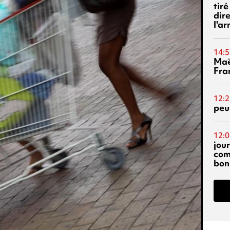
tiré
dir
l'a
14:5
Maë
Fra
12:2
peuv
12:0
jou
com
bon