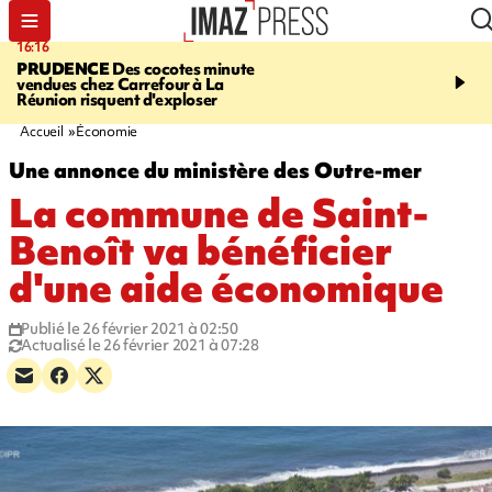
16:16
20:06
PRUDENCE
Des cocotes minute
À RETENIR CE SOIR
Vo
vendues chez Carrefour à La
l'Asie, mort d'une gram
Réunion risquent d'exploser
cocottes minute, Guan D
footballeurs
Accueil
Économie
Une annonce du ministère des Outre-mer
La commune de Saint-
Benoît va bénéficier
d'une aide économique
Publié le 26 février 2021 à 02:50
Actualisé le 26 février 2021 à 07:28