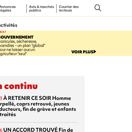
Annonces
Avis & marchés
Courrier des
légales
publics
lecteurs
ectivités
6:37
GOUVERNEMENT
anicules, sécheresse,
ncendies - un plan "global"
our ne laisser aucun
VOIR PLUS
griculteur "seul"
 continu
À RETENIR CE SOIR
Homme
3
rpellé, coprs retrouvé, jeunes
ducteurs, fin de grève et enfants
traités
UN ACCORD TROUVÉ
Fin de
6