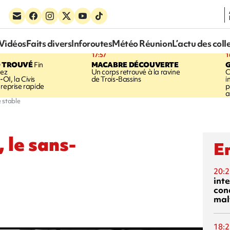
Vidéos
Faits divers
Inforoutes
Météo Réunion
L’actu des coll
17:57
1
 TROUVÉ
Fin
MACABRE DÉCOUVERTE
hez
Un corps retrouvé à la ravine
C
OI, la Civis
de Trois-Bassins
i
 reprise rapide
p
a
 stable
 le sans-
En
20:2
inte
con
mal
18:2