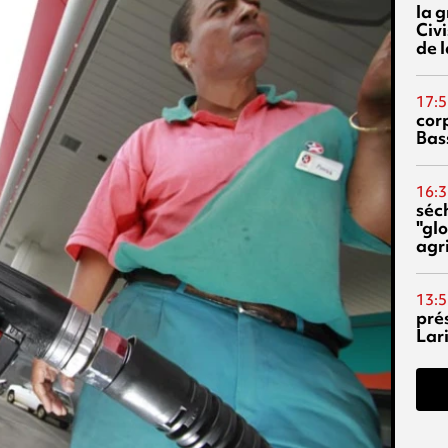
la 
Civi
de l
17:5
corp
Bas
16:3
séc
"glo
agri
13:5
pré
Lari