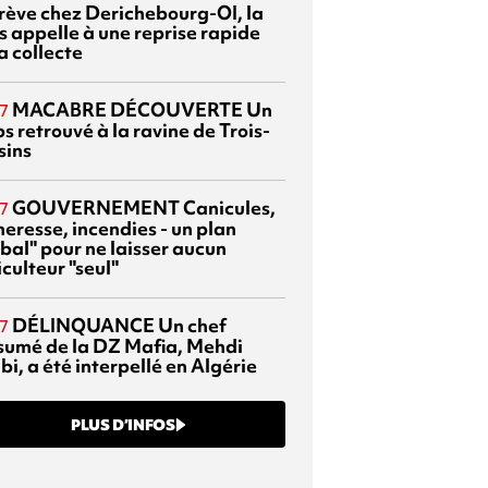
grève chez Derichebourg-OI, la
s appelle à une reprise rapide
a collecte
MACABRE DÉCOUVERTE
Un
7
s retrouvé à la ravine de Trois-
sins
GOUVERNEMENT
Canicules,
7
heresse, incendies - un plan
bal" pour ne laisser aucun
culteur "seul"
DÉLINQUANCE
Un chef
7
sumé de la DZ Mafia, Mehdi
bi, a été interpellé en Algérie
PLUS D’INFOS