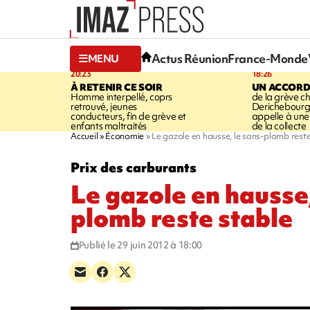
Actus Réunion
France-Monde
MENU
20:23
18:26
À RETENIR CE SOIR
UN ACCORD
Homme interpellé, coprs
de la grève c
retrouvé, jeunes
Derichebourg-
conducteurs, fin de grève et
appelle à une
enfants maltraités
de la collecte
Accueil
Économie
Le gazole en hausse, le sans-plomb reste
Prix des carburants
Le gazole en hausse,
plomb reste stable
Publié le 29 juin 2012 à 18:00