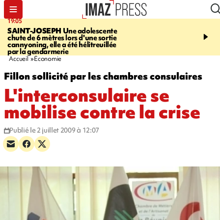
19:05
20:44
SAINT-JOSEPH
Une adolescente
À RETENIR CE SOIR
G
chute de 6 mètres lors d'une sortie
rouée de coups, cycliste,
cannyoning, elle a été hélitreuillée
personne disparue et c
par la gendarmerie
para-natation
Accueil
Économie
Fillon sollicité par les chambres consulaires
L'interconsulaire se
mobilise contre la crise
Publié le 2 juillet 2009 à 12:07