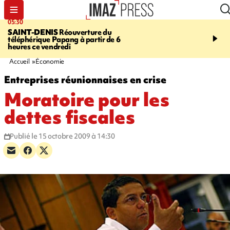
05:30
07:00
SAINT-DENIS
Réouverture du
LA MÉTÉO DAPRÉ M
téléphérique Papang à partir de 6
ROSINA
Un vendredi so
heures ce vendredi
Accueil
Économie
Entreprises réunionnaises en crise
Moratoire pour les
dettes fiscales
Publié le 15 octobre 2009 à 14:30