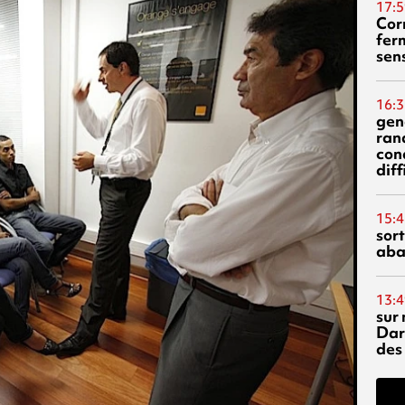
17:5
Corn
fer
sen
16:3
gen
ran
con
diff
15:4
sor
aba
13:4
sur 
Dar
des