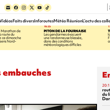
Vidéos
Faits divers
Inforoutes
Météo Réunion
L’actu des coll
16:35
1
E
Marathon de
PITON DE LA FOURNAISE
la route du
Les gendarmes évacuent
l
ée ce dimanche
une randonneuse blessée,
F
 sens Nord-
dans des conditions
a
météorologiques difficiles
s embauches
En
20:1
rout
du l
Dar