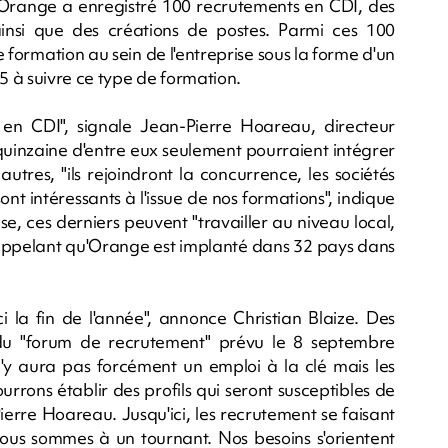
 Orange a enregistré 100 recrutements en CDI, des
insi que des créations de postes. Parmi ces 100
e formation au sein de l'entreprise sous la forme d'un
55 à suivre ce type de formation.
en CDI", signale Jean-Pierre Hoareau, directeur
uinzaine d'entre eux seulement pourraient intégrer
 autres, "ils rejoindront la concurrence, les sociétés
t intéressants à l'issue de nos formations", indique
ise, ces derniers peuvent "travailler au niveau local,
n rappelant qu'Orange est implanté dans 32 pays dans
i la fin de l'année", annonce Christian Blaize. Des
 du "forum de recrutement" prévu le 8 septembre
l n'y aura pas forcément un emploi à la clé mais les
urrons établir des profils qui seront susceptibles de
Pierre Hoareau. Jusqu'ici, les recrutement se faisant
ous sommes à un tournant. Nos besoins s'orientent