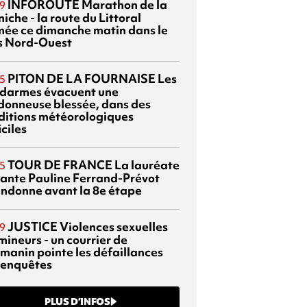
INFOROUTE
Marathon de la
9
iche - la route du Littoral
mée ce dimanche matin dans le
s Nord-Ouest
PITON DE LA FOURNAISE
Les
5
darmes évacuent une
donneuse blessée, dans des
ditions météorologiques
iciles
TOUR DE FRANCE
La lauréate
5
tante Pauline Ferrand-Prévot
ndonne avant la 8e étape
JUSTICE
Violences sexuelles
9
mineurs - un courrier de
manin pointe les défaillances
 enquêtes
PLUS D’INFOS