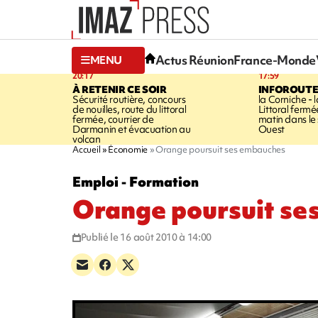
Actus Réunion
France-Monde
MENU
20:17
17:59
À RETENIR CE SOIR
INFOROUT
Sécurité routière, concours
la Corniche - 
de nouilles, route du littoral
Littoral ferm
fermée, courrier de
matin dans le
Darmanin et évacuation au
Ouest
volcan
Accueil
Économie
Orange poursuit ses embauches
Emploi - Formation
Orange poursuit se
Publié le 16 août 2010 à 14:00