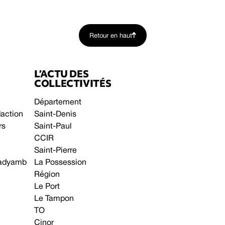
Retour en haut
L’ACTU DES
COLLECTIVITÉS
Département
daction
Saint-Denis
rs
Saint-Paul
CCIR
Saint-Pierre
 gadyamb
La Possession
Région
Le Port
Le Tampon
TO
Cinor