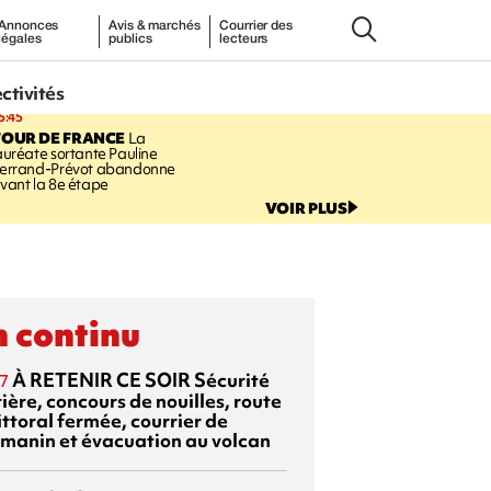
Annonces
Avis & marchés
Courrier des
légales
publics
lecteurs
ectivités
5:45
TOUR DE FRANCE
La
auréate sortante Pauline
errand-Prévot abandonne
vant la 8e étape
VOIR PLUS
 continu
À RETENIR CE SOIR
Sécurité
7
ière, concours de nouilles, route
ittoral fermée, courrier de
manin et évacuation au volcan