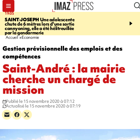
19:05
20:44
SAINT-JOSEPH
Une adolescente
À RETENIR CE SOIR
G
chute de 6 mètres lors d'une sortie
rouée de coups, cycliste,
cannyoning, elle a été hélitreuillée
personne disparue et c
par la gendarmerie
para-natation
Accueil
Économie
Gestion prévisionnelle des emplois et des
compétences
Saint-André : la mairie
cherche un chargé de
mission
Publié le 15 novembre 2020 à 07:12
Actualisé le 15 novembre 2020 à 07:19