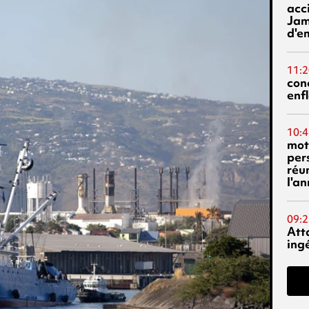
acci
Jam
d'e
11:2
con
enf
10:4
mot
per
réu
l'a
09:2
Att
ing