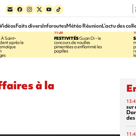
Vidéos
Faits divers
Inforoutes
Météo Réunion
L’actu des coll
11:20
1
E
À Saint-
FESTIVITÉS
Guan Di - le
S
dent après le
concours de nouilles
m
Jamaïque
pimentées a enflammé les
p
m
papilles
r
ges
l
faires à la
En
13:4
sur 
Dar
des
11:4