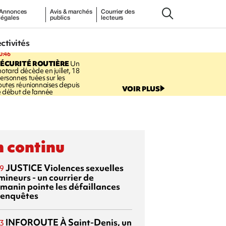
Annonces
Avis & marchés
Courrier des
légales
publics
lecteurs
ectivités
0:46
ÉCURITÉ ROUTIÈRE
Un
otard décède en juillet, 18
ersonnes tuées sur les
outes réunionnaises depuis
VOIR PLUS
e début de l'année
 continu
JUSTICE
Violences sexuelles
9
mineurs - un courrier de
manin pointe les défaillances
 enquêtes
INFOROUTE
À Saint-Denis, un
3