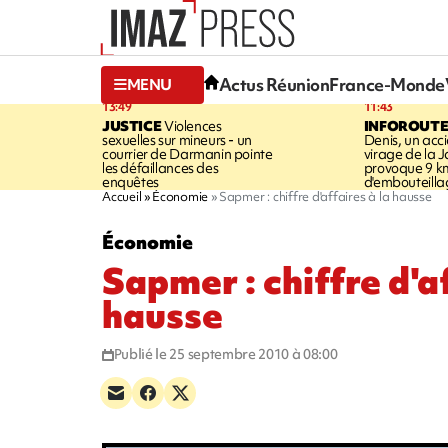
Actus Réunion
France-Monde
MENU
13:49
11:43
JUSTICE
Violences
INFOROUT
sexuelles sur mineurs - un
Denis, un acci
courrier de Darmanin pointe
virage de la 
les défaillances des
provoque 9 k
enquêtes
d'embouteilla
Accueil
Économie
Sapmer : chiffre d'affaires à la hausse
Économie
Sapmer : chiffre d'af
hausse
Publié le 25 septembre 2010 à 08:00