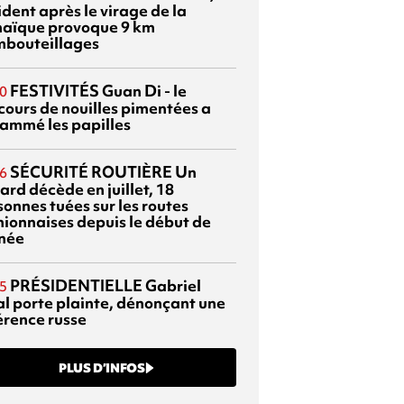
dent après le virage de la
aïque provoque 9 km
mbouteillages
FESTIVITÉS
Guan Di - le
0
cours de nouilles pimentées a
lammé les papilles
SÉCURITÉ ROUTIÈRE
Un
6
ard décède en juillet, 18
sonnes tuées sur les routes
nionnaises depuis le début de
nnée
PRÉSIDENTIELLE
Gabriel
5
al porte plainte, dénonçant une
érence russe
PLUS D’INFOS