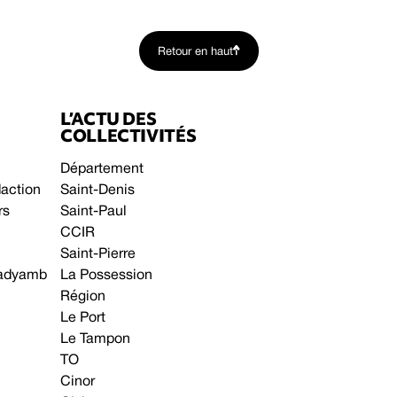
Retour en haut
L’ACTU DES
COLLECTIVITÉS
Département
daction
Saint-Denis
rs
Saint-Paul
CCIR
Saint-Pierre
 gadyamb
La Possession
Région
Le Port
Le Tampon
TO
Cinor