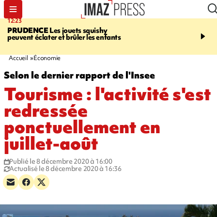
12:23
15:54
PRUDENCE
Les jouets squishy
SAINT-JOSEPH
Dispari
peuvent éclater et brûler les enfants
inquiétante - un appel à
lancé pour retrouver Loï
ans
Accueil
Économie
Selon le dernier rapport de l'Insee
Tourisme : l'activité s'est
redressée
ponctuellement en
juillet-août
Publié le 8 décembre 2020 à 16:00
Actualisé le 8 décembre 2020 à 16:36