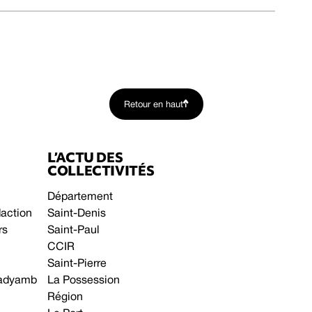
Retour en haut
L’ACTU DES
COLLECTIVITÉS
Département
daction
Saint-Denis
rs
Saint-Paul
CCIR
Saint-Pierre
 gadyamb
La Possession
Région