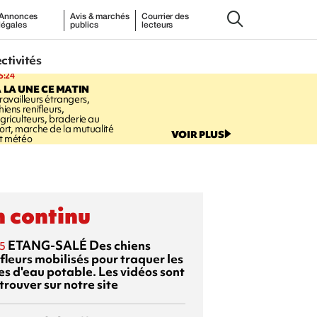
Annonces
Avis & marchés
Courrier des
légales
publics
lecteurs
ectivités
5:24
 LA UNE CE MATIN
ravailleurs étrangers,
hiens renifleurs,
griculteurs, braderie au
ort, marche de la mutualité
VOIR PLUS
t météo
 continu
ETANG-SALÉ
Des chiens
5
fleurs mobilisés pour traquer les
es d'eau potable. Les vidéos sont
trouver sur notre site