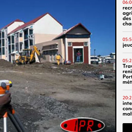
06:0
rec
agr
des 
cha
05:5
jeu
05:2
Tra
reni
Por
mét
20:2
inte
con
mal