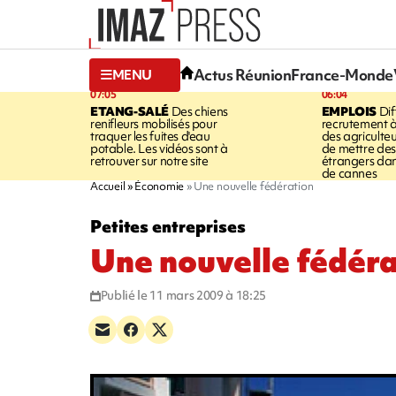
Actus Réunion
France-Monde
MENU
07:05
06:04
ETANG-SALÉ
Des chiens
EMPLOIS
Dif
renifleurs mobilisés pour
recrutement à
traquer les fuites d'eau
des agriculte
potable. Les vidéos sont à
de mettre des 
retrouver sur notre site
étrangers da
de cannes
Accueil
Économie
Une nouvelle fédération
Petites entreprises
Une nouvelle fédéra
Publié le 11 mars 2009 à 18:25