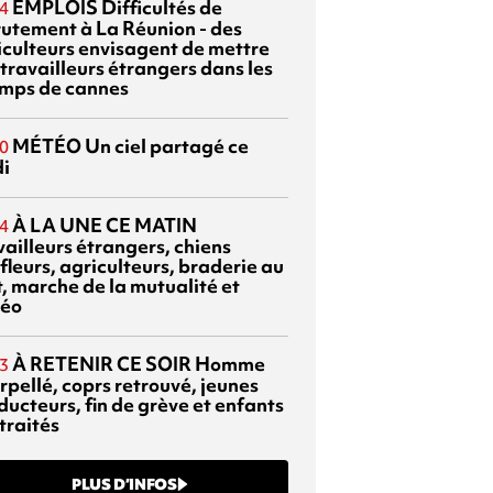
EMPLOIS
Difficultés de
4
rutement à La Réunion - des
iculteurs envisagent de mettre
travailleurs étrangers dans les
mps de cannes
MÉTÉO
Un ciel partagé ce
0
di
À LA UNE CE MATIN
4
vailleurs étrangers, chiens
fleurs, agriculteurs, braderie au
t, marche de la mutualité et
éo
À RETENIR CE SOIR
Homme
3
rpellé, coprs retrouvé, jeunes
ducteurs, fin de grève et enfants
traités
PLUS D’INFOS