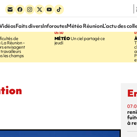
Vidéos
Faits divers
Inforoutes
Météo Réunion
L’actu des coll
05:50
0
ficultés de
MÉTÉO
Un ciel partagé ce
À
 La Réunion -
jeudi
T
urs envisagent
c
travailleurs
a
ns les champs
P
e
tion
En
07:0
reni
fuit
à re