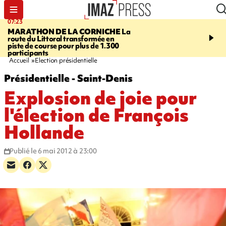
07:23
08:37
MARATHON DE LA CORNICHE
La
SAINT-DENIS
Lancemen
route du Littoral transformée en
braderie de l'océan pour
piste de course pour plus de 1.300
pouvoir d'achat des fami
participants
soutenir les commerçan
Accueil
Election présidentielle
Présidentielle - Saint-Denis
Explosion de joie pour
l'élection de François
Hollande
Publié le 6 mai 2012 à 23:00