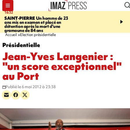
16:32
21:08
SAINT-PIERRE
Un homme de 23
MONDE
Arabie saoudit
ans mis en examen et placé en
et Turquie scellent un p
détention après la mort d'une
défense en pleine guerr
gramoune de 84 ans
Orient
Accueil
Election présidentielle
Présidentielle
Jean-Yves Langenier :
"un score exceptionnel"
au Port
Publié le 6 mai 2012 à 23:38