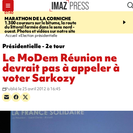
07:40
10:33
MARATHON DE LA CORNICHE
ASSOCIATIONS
Protec
1.300 coureurs sur le bitume, la route
l’enfance - une nouvelle
du littoral fermée dans le sens nord -
Stop VIF organisée à La
ouest. Photos et vidéos sur notre site
Accueil
Election présidentielle
Présidentielle - 2e tour
Le MoDem Réunion ne
devrait pas à appeler à
voter Sarkozy
Publié le 25 avril 2012 à 16:45