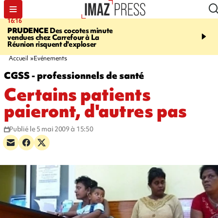
16:16
20:06
PRUDENCE
Des cocotes minute
À RETENIR CE SOIR
Vo
vendues chez Carrefour à La
l'Asie, mort d'une gram
Réunion risquent d'exploser
cocottes minute, Guan D
footballeurs
Accueil
Evénements
CGSS - professionnels de santé
Certains patients
paieront, d'autres pas
Publié le 5 mai 2009 à 15:50