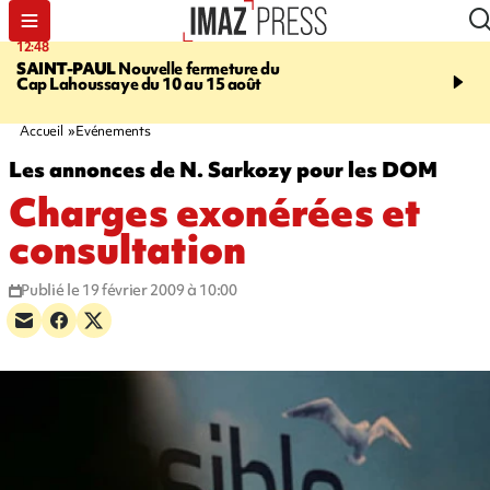
12:48
14:23
SAINT-PAUL
Nouvelle fermeture du
AFRIQUE DU SUD
Aprè
Cap Lahoussaye du 10 au 15 août
massif de migrants, la p
main-d'œuvre dans la na
ciel
Accueil
Evénements
Les annonces de N. Sarkozy pour les DOM
Charges exonérées et
consultation
Publié le 19 février 2009 à 10:00