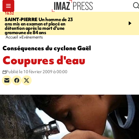
16:32
21:08
SAINT-PIERRE
Un homme de 23
MONDE
Arabie saoudit
ans mis en examen et placé en
et Turquie scellent un p
détention après la mort d'une
défense en pleine guerr
gramoune de 84 ans
Orient
Accueil
Evénements
Conséquences du cyclone Gaël
Coupures d'eau
Publié le 10 février 2009 à 00:00