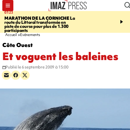
07:23
08:37
MARATHON DE LA CORNICHE
La
SAINT-DENIS
Lancemen
route du Littoral transformée en
braderie de l'océan pour
piste de course pour plus de 1.300
pouvoir d'achat des fami
participants
soutenir les commerçan
Accueil
Evénements
Côte Ouest
Et voguent les baleines
Publié le 6 septembre 2009 à 15:00