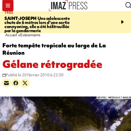
19:05
20:44
SAINT-JOSEPH
Une adolescente
À RETENIR CE SOIR
G
chute de 6 mètres lors d'une sortie
rouée de coups, cycliste,
cannyoning, elle a été hélitreuillée
personne disparue et c
par la gendarmerie
para-natation
Accueil
Evénements
Forte tempête tropicale au large de La
Réunion
Gélane rétrogradée
Publié le 20 février 2010 à 22:30