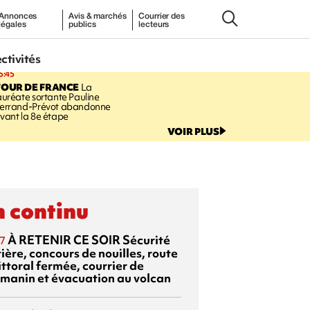
Annonces
Avis & marchés
Courrier des
légales
publics
lecteurs
ectivités
5:45
TOUR DE FRANCE
La
auréate sortante Pauline
errand-Prévot abandonne
vant la 8e étape
VOIR PLUS
 continu
À RETENIR CE SOIR
Sécurité
7
ière, concours de nouilles, route
ittoral fermée, courrier de
manin et évacuation au volcan