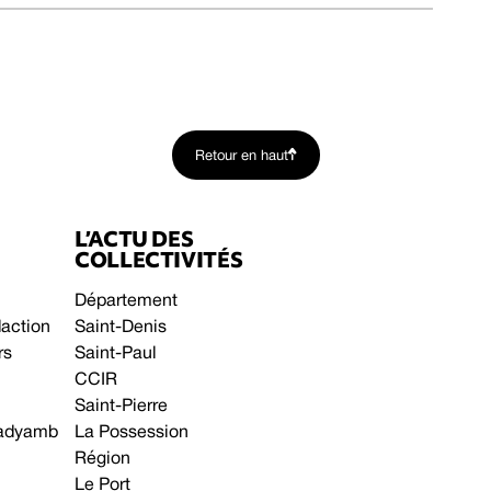
Retour en haut
L’ACTU DES
COLLECTIVITÉS
Département
daction
Saint-Denis
rs
Saint-Paul
CCIR
Saint-Pierre
 gadyamb
La Possession
Région
Le Port