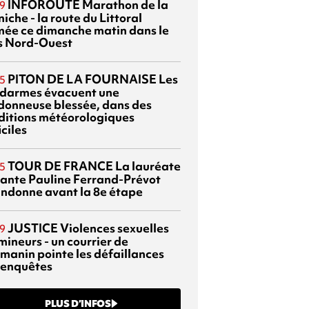
INFOROUTE
Marathon de la
9
iche - la route du Littoral
mée ce dimanche matin dans le
s Nord-Ouest
PITON DE LA FOURNAISE
Les
5
darmes évacuent une
donneuse blessée, dans des
ditions météorologiques
iciles
TOUR DE FRANCE
La lauréate
5
tante Pauline Ferrand-Prévot
ndonne avant la 8e étape
JUSTICE
Violences sexuelles
9
mineurs - un courrier de
manin pointe les défaillances
 enquêtes
PLUS D’INFOS