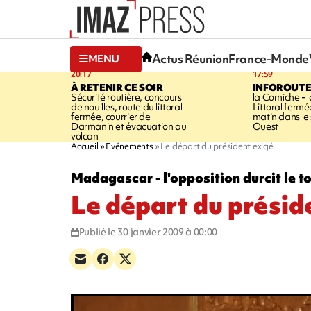
Actus Réunion
France-Monde
MENU
20:17
17:59
À RETENIR CE SOIR
INFOROUT
Sécurité routière, concours
la Corniche - 
de nouilles, route du littoral
Littoral ferm
fermée, courrier de
matin dans le
Darmanin et évacuation au
Ouest
volcan
Accueil
Evénements
Le départ du président exigé
Madagascar - l'opposition durcit le t
Le départ du présid
Publié le 30 janvier 2009 à 00:00