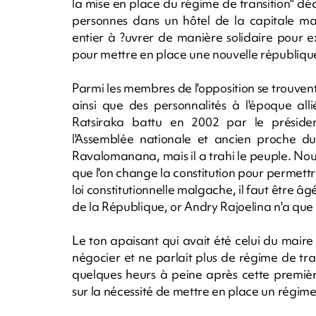
la mise en place du régime de transition" dé
personnes dans un hôtel de la capitale m
entier à ?uvrer de manière solidaire pour e
pour mettre en place une nouvelle république
Parmi les membres de l'opposition se trouv
ainsi que des personnalités à l'époque all
Ratsiraka battu en 2002 par le présiden
l'Assemblée nationale et ancien proche du
Ravalomanana, mais il a trahi le peuple. Nous n
que l'on change la constitution pour permettr
loi constitutionnelle malgache, il faut être 
de la République, or Andry Rajoelina n'a que
Le ton apaisant qui avait été celui du maire 
négocier et ne parlait plus de régime de tran
quelques heurs à peine après cette premièr
sur la nécessité de mettre en place un régime 