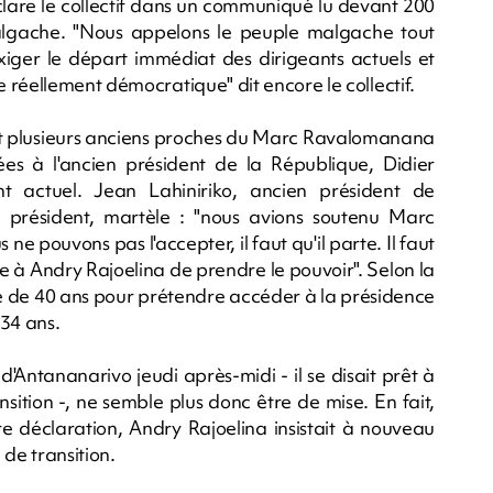
clare le collectif dans un communiqué lu devant 200
algache. "Nous appelons le peuple malgache tout
xiger le départ immédiat des dirigeants actuels et
 réellement démocratique" dit encore le collectif.
ent plusieurs anciens proches du Marc Ravalomanana
iées à l'ancien président de la République, Didier
t actuel. Jean Lahiniriko, ancien président de
 président, martèle : "nous avions soutenu Marc
e pouvons pas l'accepter, il faut qu'il parte. Il faut
e à Andry Rajoelina de prendre le pouvoir". Selon la
âgé de 40 ans pour prétendre accéder à la présidence
 34 ans.
d'Antananarivo jeudi après-midi - il se disait prêt à
sition -, ne semble plus donc être de mise. En fait,
e déclaration, Andry Rajoelina insistait à nouveau
de transition.