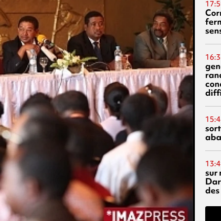
17:5
Corn
fer
sen
16:3
gen
ran
con
diff
15:4
sor
aba
13:4
sur 
Dar
des