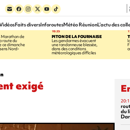
Vidéos
Faits divers
Inforoutes
Météo Réunion
L’actu des coll
16:35
1
E
Marathon de
PITON DE LA FOURNAISE
la route du
Les gendarmes évacuent
l
ée ce dimanche
une randonneuse blessée,
F
 sens Nord-
dans des conditions
a
météorologiques difficiles
on
ent exigé
En
20:1
rout
du l
Dar