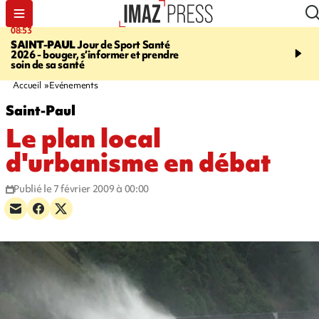
08:53
11:20
SAINT-PAUL
Jour de Sport Santé
FESTIVITÉS
GUAN DI
2026 - bouger, s’informer et prendre
de nouilles pimentées a
soin de sa santé
papilles
Accueil
Evénements
Saint-Paul
Le plan local
d'urbanisme en débat
Publié le 7 février 2009 à 00:00