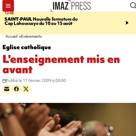
12:48
14:23
SAINT-PAUL
Nouvelle fermeture du
AFRIQUE DU SUD
Aprè
Cap Lahoussaye du 10 au 15 août
massif de migrants, la p
main-d'œuvre dans la na
ciel
Accueil
Evénements
Eglise catholique
L'enseignement mis en
avant
Publié le 11 février 2009 à 00:00