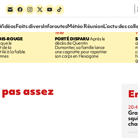
Vidéos
Faits divers
Inforoutes
Météo Réunion
L’actu des coll
19:49
1
OIS-ROUGE
PORTÉ DISPARU
Après le
S
 que le
décès de Quentin
a
t de la
Dumontier, sa famille lance
m
ié à la faible
une cagnotte pour rapatrier
c
annes
son corps en Hexagone
h
g
 pas assez
En
20:4
Gra
squ
cha