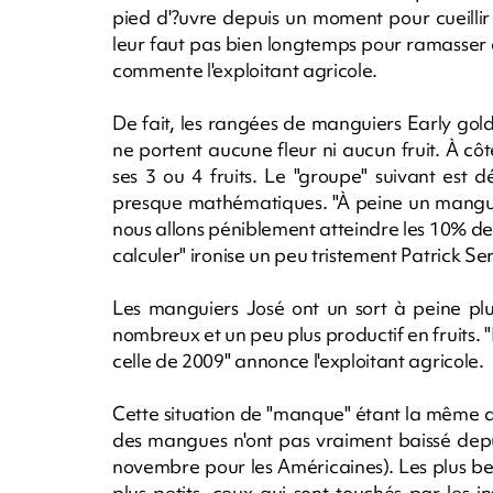
pied d'?uvre depuis un moment pour cueillir l
leur faut pas bien longtemps pour ramasser ce 
commente l'exploitant agricole.
De fait, les rangées de manguiers Early gold
ne portent aucune fleur ni aucun fruit. À côt
ses 3 ou 4 fruits. Le "groupe" suivant est 
presque mathématiques. "À peine un manguie
nous allons péniblement atteindre les 10% de 
calculer" ironise un peu tristement Patrick S
Les manguiers José ont un sort à peine plu
nombreux et un peu plus productif en fruits.
celle de 2009" annonce l'exploitant agricole.
Cette situation de "manque" étant la même dan
des mangues n'ont pas vraiment baissé depui
novembre pour les Américaines). Les plus beau
plus petits, ceux qui sont touchés par les