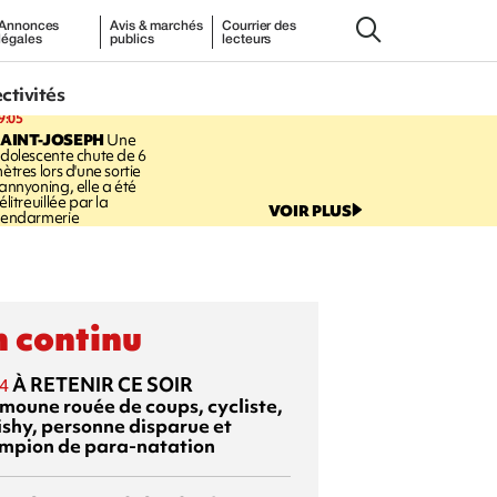
Annonces
Avis & marchés
Courrier des
légales
publics
lecteurs
ectivités
9:05
AINT-JOSEPH
Une
dolescente chute de 6
ètres lors d'une sortie
annyoning, elle a été
élitreuillée par la
VOIR PLUS
endarmerie
 continu
À RETENIR CE SOIR
4
moune rouée de coups, cycliste,
ishy, personne disparue et
mpion de para-natation