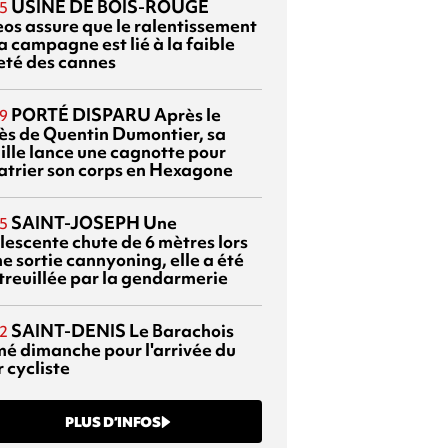
USINE DE BOIS-ROUGE
5
eos assure que le ralentissement
a campagne est lié à la faible
eté des cannes
PORTÉ DISPARU
Après le
9
ès de Quentin Dumontier, sa
ille lance une cagnotte pour
atrier son corps en Hexagone
SAINT-JOSEPH
Une
5
lescente chute de 6 mètres lors
e sortie cannyoning, elle a été
itreuillée par la gendarmerie
SAINT-DENIS
Le Barachois
2
mé dimanche pour l'arrivée du
 cycliste
PLUS D’INFOS