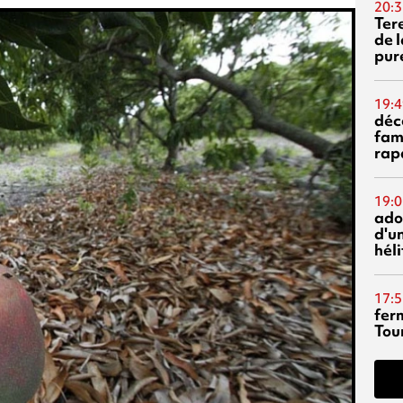
20:3
Ter
de l
pur
19:4
déc
fam
rap
19:0
ado
d'un
hél
17:5
fer
Tour