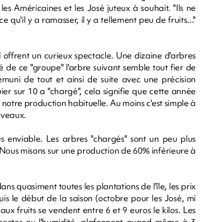
es Américaines et les José juteux à souhait. "Ils ne
qu'il y a ramasser, il y a tellement peu de fruits..."
 offrent un curieux spectacle. Une dizaine d'arbres
é de ce "groupe" l'arbre suivant semble tout fier de
démuni de tout et ainsi de suite avec une précision
r sur 10 a "chargé", cela signifie que cette année
notre production habituelle. Au moins c'est simple à
erveaux.
s enviable. Les arbres "chargés" sont un peu plus
 "Nous misons sur une production de 60% inférieure à
s quasiment toutes les plantations de l'île, les prix
s le début de la saison (octobre pour les José, mi
x fruits se vendent entre 6 et 9 euros le kilos. Les
 insectes ou l'humidité, plafonnent quand même à 3