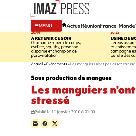
Actus Réunion
France-Monde
MENU
20:44
20:35
À RETENIR CE SOIR
USINE DE B
Gramoune rouée de coups,
Tereos assure
cycliste, squishy, personne
ralentissemen
disparue et champion de
campagne est l
para-natation
pureté des c
Accueil
Evénements
Les manguiers n'ont pas assez stressé
Sous production de mangues
Les manguiers n'ont
stressé
Publié le 11 janvier 2010 à 01:00