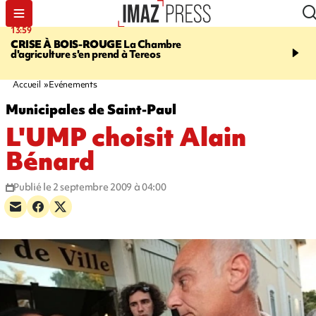
13:59
15:45
CRISE À BOIS-ROUGE
La Chambre
RESTAURANTS, BAR
d'agriculture s'en prend à Tereos
dix établissements ont fa
d'une suspension tempo
d'activité
Accueil
Evénements
Municipales de Saint-Paul
L'UMP choisit Alain
Bénard
Publié le 2 septembre 2009 à 04:00