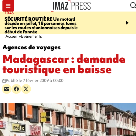
10:46
13:49
SÉCURITÉ ROUTIÈRE
Un motard
JUSTICE
Violences sexu
décède en juillet, 18 personnes tuées
mineurs - un courrier d
sur les routes réunionnaises depuis le
pointe les défaillances 
début de l'année
Accueil
Evénements
Agences de voyages
Madagascar : demande
touristique en baisse
Publié le 7 février 2009 à 00:00