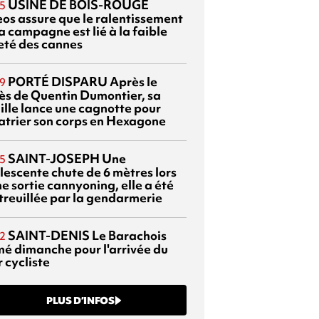
USINE DE BOIS-ROUGE
5
eos assure que le ralentissement
a campagne est lié à la faible
eté des cannes
PORTÉ DISPARU
Après le
9
ès de Quentin Dumontier, sa
ille lance une cagnotte pour
atrier son corps en Hexagone
SAINT-JOSEPH
Une
5
lescente chute de 6 mètres lors
e sortie cannyoning, elle a été
itreuillée par la gendarmerie
SAINT-DENIS
Le Barachois
2
mé dimanche pour l'arrivée du
 cycliste
PLUS D’INFOS