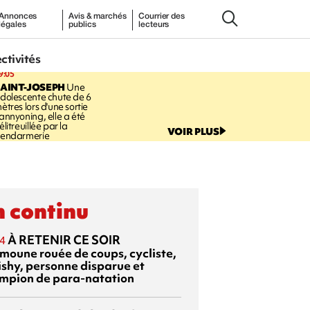
Annonces
Avis & marchés
Courrier des
légales
publics
lecteurs
ectivités
9:05
AINT-JOSEPH
Une
dolescente chute de 6
ètres lors d'une sortie
annyoning, elle a été
élitreuillée par la
VOIR PLUS
endarmerie
 continu
À RETENIR CE SOIR
4
moune rouée de coups, cycliste,
ishy, personne disparue et
mpion de para-natation