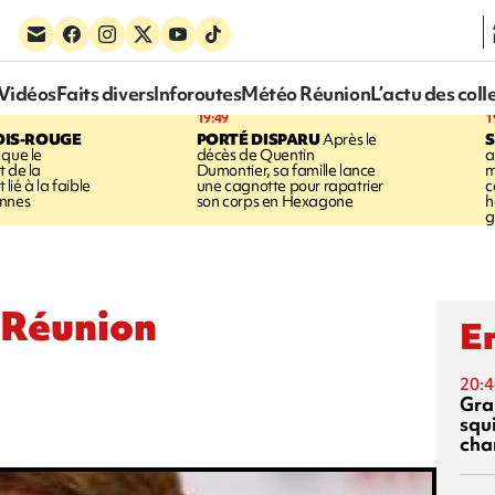
Vidéos
Faits divers
Inforoutes
Météo Réunion
L’actu des coll
19:49
1
OIS-ROUGE
PORTÉ DISPARU
Après le
S
 que le
décès de Quentin
a
t de la
Dumontier, sa famille lance
m
ié à la faible
une cagnotte pour rapatrier
c
annes
son corps en Hexagone
h
g
 Réunion
En
20:4
Gra
squ
cha