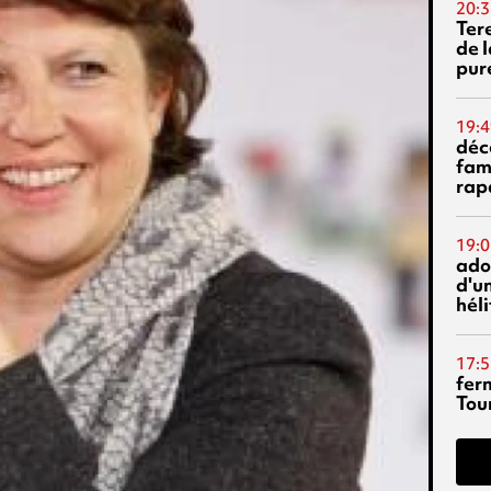
20:3
Ter
de l
pur
19:4
déc
fam
rap
19:0
ado
d'un
hél
17:5
fer
Tour