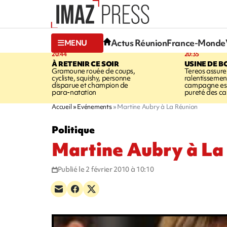
Actus Réunion
France-Monde
MENU
20:44
20:35
À RETENIR CE SOIR
USINE DE B
Gramoune rouée de coups,
Tereos assure
cycliste, squishy, personne
ralentissemen
disparue et champion de
campagne est l
para-natation
pureté des c
Accueil
Evénements
Martine Aubry à La Réunion
Politique
Martine Aubry à La
Publié le 2 février 2010 à 10:10