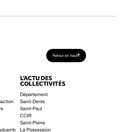
Retour en haut
L’ACTU DES
COLLECTIVITÉS
Département
daction
Saint-Denis
rs
Saint-Paul
CCIR
Saint-Pierre
 gadyamb
La Possession