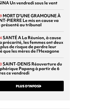
SINA
Un vendredi sous le vent
MORT D'UNE GRAMOUNE À
9
NT-PIERRE
Le mis en cause va
e présenté au tribunal
SANTÉ
A La Réunion, à cause
4
la précarité, les femmes ont deux
 plus de risque de perdre leur
é que les mères de l'Hexagone
SAINT-DENIS
Réouverture du
0
éphérique Papang à partir de 6
res ce vendredi
PLUS D’INFOS