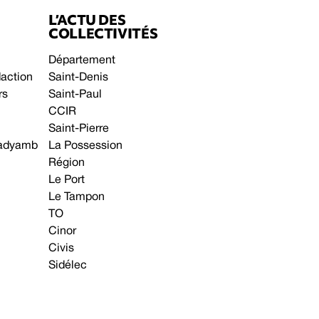
L’ACTU DES
COLLECTIVITÉS
Département
daction
Saint-Denis
rs
Saint-Paul
CCIR
Saint-Pierre
 gadyamb
La Possession
Région
Le Port
Le Tampon
TO
Cinor
Civis
Sidélec