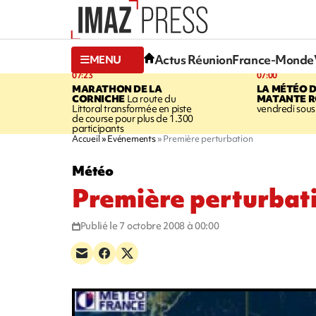
Actus Réunion
France-Monde
MENU
07:23
07:00
MARATHON DE LA
LA MÉTÉO 
CORNICHE
La route du
MATANTE R
Littoral transformée en piste
vendredi sous 
de course pour plus de 1.300
participants
Accueil
Evénements
Première perturbation
Météo
Première perturbat
Publié le 7 octobre 2008 à 00:00