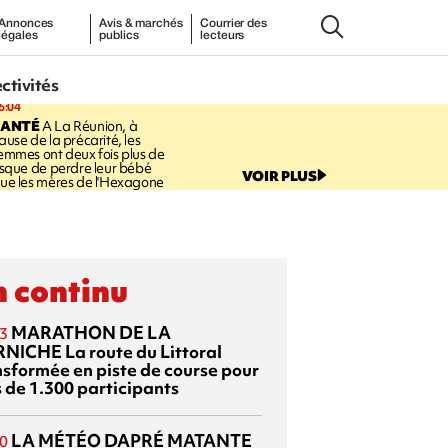
Annonces
Avis & marchés
Courrier des
légales
publics
lecteurs
ectivités
6:04
SANTÉ
A La Réunion, à
ause de la précarité, les
emmes ont deux fois plus de
isque de perdre leur bébé
VOIR PLUS
ue les mères de l'Hexagone
 continu
MARATHON DE LA
3
RNICHE
La route du Littoral
nsformée en piste de course pour
s de 1.300 participants
LA MÉTÉO DAPRÉ MATANTE
0