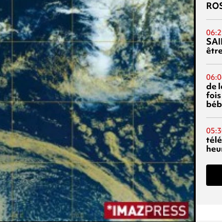
RO
06:2
SAI
êtr
06:0
de 
fois
béb
05:3
tél
heu