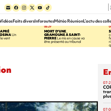
Vidéos
Faits divers
Inforoutes
Météo Réunion
L’actu des coll
06:29
0
DAPRÉ
MORT D'UNE
OSINA
Un
GRAMOUNE À SAINT-
c
le vent
PIERRE
Le mis en cause va
f
être présenté au tribunal
r
q
ion
En
07:2
CO
tra
plu
07:0