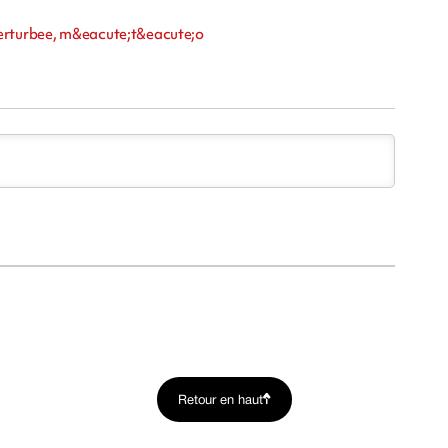
perturbee, m&eacute;t&eacute;o
Retour en haut