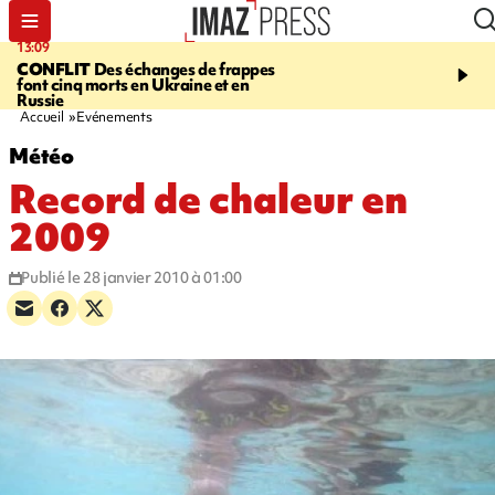
13:09
17:14
CONFLIT
Des échanges de frappes
ESCALADE
Quatre méd
font cinq morts en Ukraine et en
européennes pour les je
Russie
grimpeurs réunionnais 
Accueil
Evénements
Météo
Record de chaleur en
2009
Publié le 28 janvier 2010 à 01:00