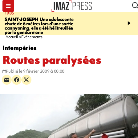
19:05
20:44
SAINT-JOSEPH
Une adolescente
À RETENIR CE SOIR
G
chute de 6 mètres lors d'une sortie
rouée de coups, cycliste,
cannyoning, elle a été hélitreuillée
personne disparue et c
par la gendarmerie
para-natation
Accueil
Evénements
Intempéries
Routes paralysées
Publié le 9 février 2009 à 00:00