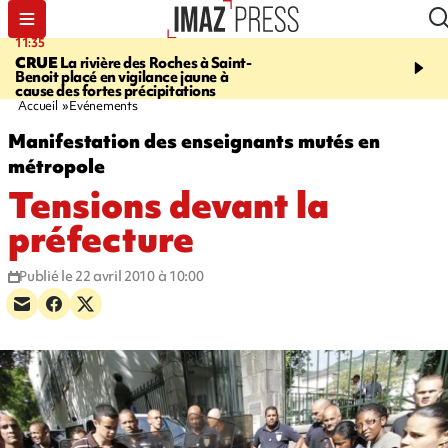
11:35
11:57
CRUE
La rivière des Roches à Saint-
SAINT-DENIS
Le télép
Benoit placé en vigilance jaune à
Papang a repris du servi
cause des fortes précipitations
Accueil
Evénements
Manifestation des enseignants mutés en
métropole
Tensions devant la
préfecture
Publié le 22 avril 2010 à 10:00