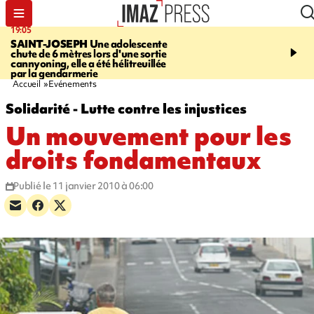
19:05
20:44
SAINT-JOSEPH
Une adolescente
À RETENIR CE SOIR
G
chute de 6 mètres lors d'une sortie
rouée de coups, cycliste,
cannyoning, elle a été hélitreuillée
personne disparue et c
par la gendarmerie
para-natation
Accueil
Evénements
Solidarité - Lutte contre les injustices
Un mouvement pour les
droits fondamentaux
Publié le 11 janvier 2010 à 06:00