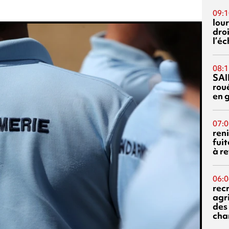
09:1
lour
droi
l’é
08:1
SAI
rou
en 
07:0
reni
fuit
à re
06:0
rec
agr
des 
cha