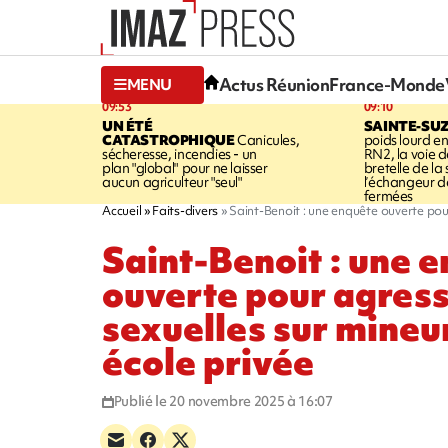
Actus Réunion
France-Monde
MENU
09:53
09:10
UN ÉTÉ
SAINTE-SU
CATASTROPHIQUE
Canicules,
poids lourd en
sécheresse, incendies - un
RN2, la voie de
plan "global" pour ne laisser
bretelle de la 
aucun agriculteur "seul"
l’échangeur d
fermées
Accueil
Faits-divers
Saint-Benoit : une enquête ouverte pou
Saint-Benoit : une 
ouverte pour agres
sexuelles sur mineu
école privée
Publié le 20 novembre 2025 à 16:07