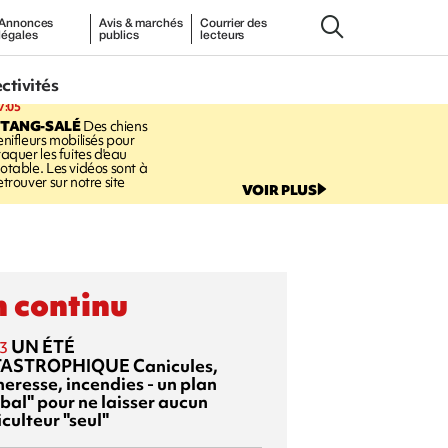
Annonces
Avis & marchés
Courrier des
légales
publics
lecteurs
ectivités
7:05
ETANG-SALÉ
Des chiens
enifleurs mobilisés pour
raquer les fuites d'eau
otable. Les vidéos sont à
etrouver sur notre site
VOIR PLUS
 continu
UN ÉTÉ
3
TASTROPHIQUE
Canicules,
heresse, incendies - un plan
bal" pour ne laisser aucun
culteur "seul"