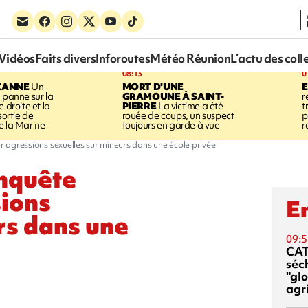
Vidéos
Faits divers
Inforoutes
Météo Réunion
L’actu des coll
08:13
0
ZANNE
Un
MORT D'UNE
 panne sur la
GRAMOUNE À SAINT-
r
 droite et la
PIERRE
La victime a été
t
sortie de
rouée de coups, un suspect
p
e la Marine
toujours en garde à vue
r
r agressions sexuelles sur mineurs dans une école privée
enquête
sions
En
rs dans une
09:5
CA
séc
"glo
agri