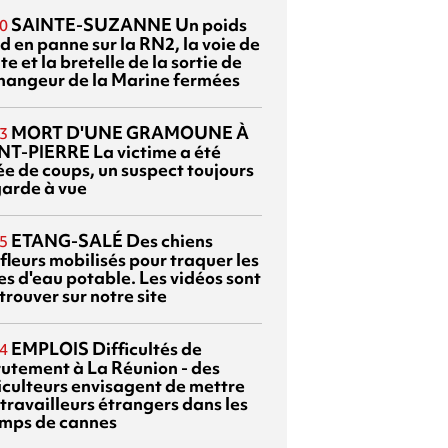
SAINTE-SUZANNE
Un poids
0
d en panne sur la RN2, la voie de
te et la bretelle de la sortie de
changeur de la Marine fermées
MORT D'UNE GRAMOUNE À
3
NT-PIERRE
La victime a été
ée de coups, un suspect toujours
garde à vue
ETANG-SALÉ
Des chiens
5
fleurs mobilisés pour traquer les
es d'eau potable. Les vidéos sont
trouver sur notre site
EMPLOIS
Difficultés de
4
rutement à La Réunion - des
iculteurs envisagent de mettre
travailleurs étrangers dans les
mps de cannes