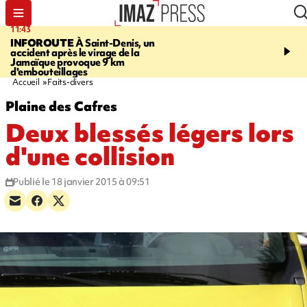
11:43
16:35
INFOROUTE
À Saint-Denis, un
PITON DE LA FOURN
accident après le virage de la
gendarmes évacuent un
Jamaïque provoque 9 km
randonneuse blessée, d
d'embouteillages
conditions météorologiqu
Accueil
Faits-divers
Plaine des Cafres
Deux blessés légers lors
d'une collision
Publié le 18 janvier 2015 à 09:51