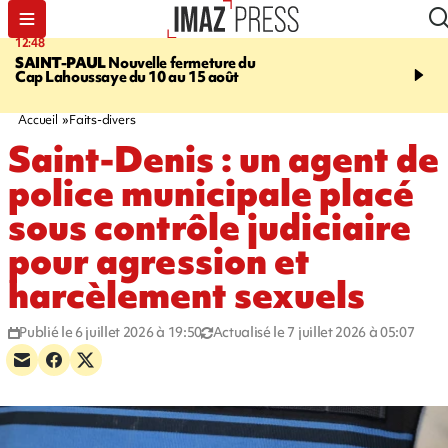
12:48
14:23
SAINT-PAUL
Nouvelle fermeture du
AFRIQUE DU SUD
Aprè
Cap Lahoussaye du 10 au 15 août
massif de migrants, la p
main-d'œuvre dans la na
ciel
Accueil
Faits-divers
Saint-Denis : un agent de
police municipale placé
sous contrôle judiciaire
pour agression et
harcèlement sexuels
Publié le 6 juillet 2026 à 19:50
Actualisé le 7 juillet 2026 à 05:07