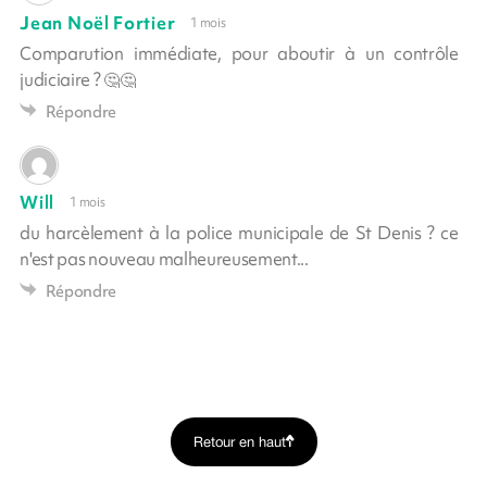
Jean Noël Fortier
1 mois
Comparution immédiate, pour aboutir à un contrôle
judiciaire ? 🤔🤔
Répondre
Will
1 mois
du harcèlement à la police municipale de St Denis ? ce
n'est pas nouveau malheureusement...
Répondre
Retour en haut